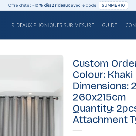
Offre d'été :
−10 % dès 2 rideaux
avec le code
SUMMER10
RIDEAUX PHONIQUES SUR MESURE
GUIDE
CON
Custom Order 
Colour: Khaki
Dimensions: 
260x215cm
Quantity: 2pc
Attachment T