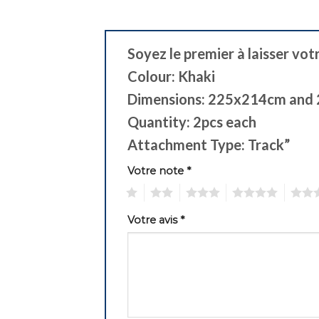
Soyez le premier à laisser vot
Colour: Khaki
Dimensions: 225x214cm and
Quantity: 2pcs each
Attachment Type: Track”
Votre note
*
1
2
3
4
5
Votre avis
*