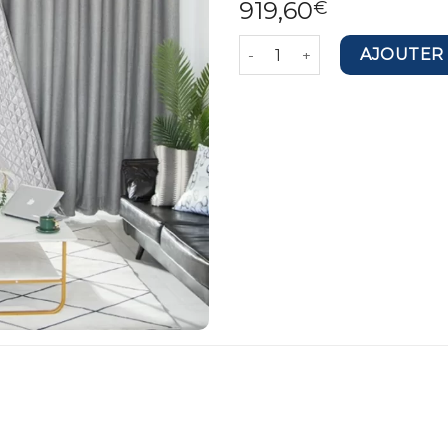
919,60
€
quantité de Custom Order fo
AJOUTER 