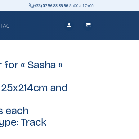
(+33) 07 56 88 85 56
8h00 à 17h00
TACT
for « Sasha »
225x214cm and
s each
ype: Track